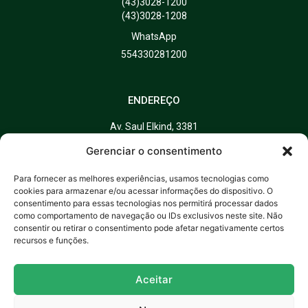
(43)3028-1200
(43)3028-1208
WhatsApp
554330281200
ENDEREÇO
Av. Saul Elkind, 3381
Bairro: Vivi Xavier
Gerenciar o consentimento
Londrina – PR
CEP: 86082-000
Para fornecer as melhores experiências, usamos tecnologias como
cookies para armazenar e/ou acessar informações do dispositivo. O
consentimento para essas tecnologias nos permitirá processar dados
como comportamento de navegação ou IDs exclusivos neste site. Não
DIRETOR TÉCNICO
consentir ou retirar o consentimento pode afetar negativamente certos
recursos e funções.
Dr. Everton Koiti Uno
CRM: 32579/PR
Aceitar
HORÁRIO DE FUNCIONAMENTO